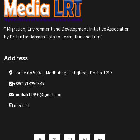
“ Migration, Environment and Development Initiative Association
by Dr. Lutfar Rahman Tofa to Learn, Run and Turn.”
Address
House no 590/1, Modhubag, Hatirjheel, Dhaka-1217
+8801714250345
medialrt1996@gmail.com
medialrt
Facebook
Twitter
Instagram
Pinterest
Linkedin