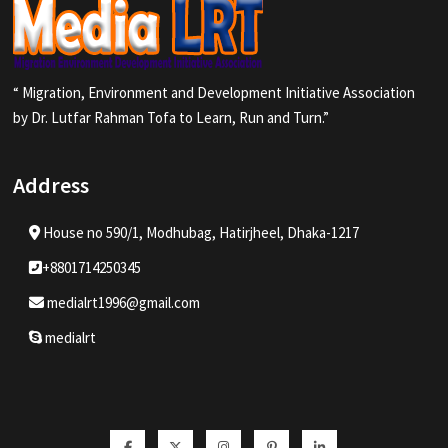
“ Migration, Environment and Development Initiative Association
by Dr. Lutfar Rahman Tofa to Learn, Run and Turn.”
Address
House no 590/1, Modhubag, Hatirjheel, Dhaka-1217
+8801714250345
medialrt1996@gmail.com
medialrt
Facebook
Twitter
Instagram
Pinterest
Linkedin