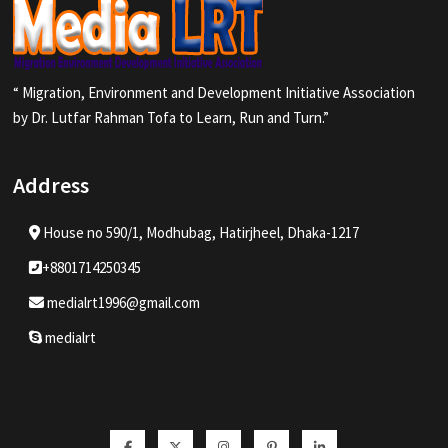
“ Migration, Environment and Development Initiative Association
by Dr. Lutfar Rahman Tofa to Learn, Run and Turn.”
Address
House no 590/1, Modhubag, Hatirjheel, Dhaka-1217
+8801714250345
medialrt1996@gmail.com
medialrt
Facebook
Twitter
Instagram
Pinterest
Linkedin