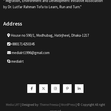
“ Migration, Environment and Development Initiative Association
by Dr. Lutfar Rahman Tofa to Learn, Run and Turn.”
Address
House no 590/1, Modhubag, Hatirjheel, Dhaka-1217
+8801714250345
medialrt1996@gmail.com
medialrt
Facebook
Twitter
Instagram
Pinterest
Linkedin
Media LRT
| Designed by:
Theme Freesia
|
WordPress
| © Copyright All right