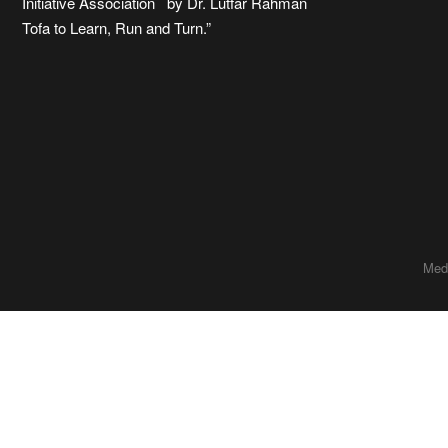
Initiative Association by Dr. Lutfar Rahman
Tofa to Learn, Run and Turn.”
Med