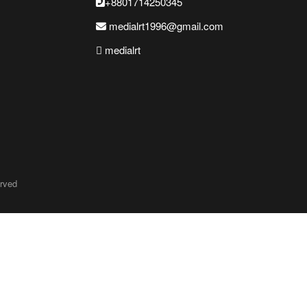
+8801714250345
medialrt1996@gmail.com
medialrt
erved