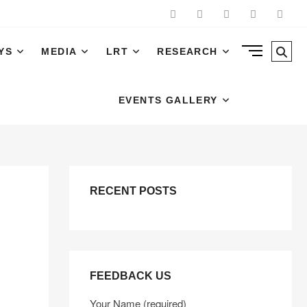
Facebook
Twitter
Instagram
Pinterest
Linked
Side
Sea
YS
MEDIA
LRT
RESEARCH
Menu
…
Button
EVENTS GALLERY
RECENT POSTS
FEEDBACK US
Your Name (required)