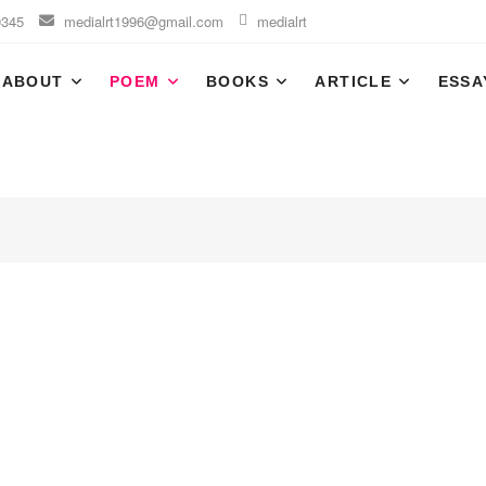
0345
medialrt1996@gmail.com
medialrt
ELOPMENT INITIATIVE ASSOCIATION
ABOUT
POEM
BOOKS
ARTICLE
ESSA