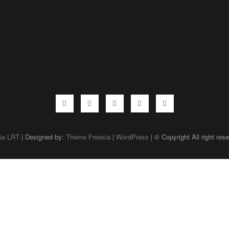
Facebook
Twitter
Instagram
Pinterest
Linkedin
ia LRT
| Designed by:
Theme Freesia
|
WordPress
| © Copyright All right res